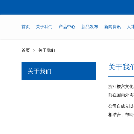
首页
关于我们
产品中心
新品发布
新闻资讯
人
首页
>
关于我们
关于我
关于我们
浙江樱宫文化
前在国内外均
公司自成立以
相结合，帮助