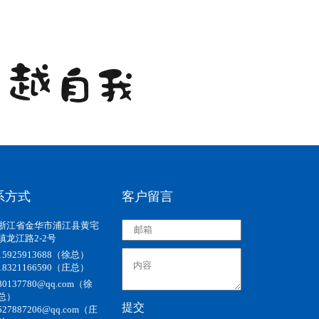
系方式
客户留言
浙江省金华市浦江县黄宅
镇龙江路2-2号
15925913688（徐总）
18321166590（庄总）
80137780@qq.com（徐
总）
提交
527887206@qq.com（庄